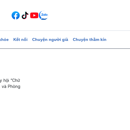
khỏe
Kết nối
Chuyện người già
Chuyện thầm kín
y hội “Chữ
am và Phòng