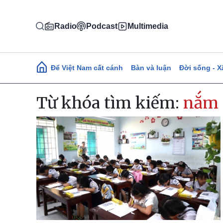
Nhảy đến nội dung
Radio
Podcast
Multimedia
Main navigation
Để Việt Nam cất cánh
Bàn và luận
Đời sống - X
Từ khóa tìm kiếm:
nắm 