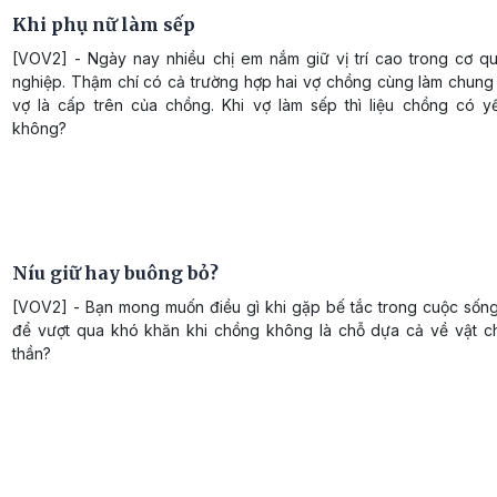
Khi phụ nữ làm sếp
[VOV2] - Ngày nay nhiều chị em nắm giữ vị trí cao trong cơ q
nghiệp. Thậm chí có cả trường hợp hai vợ chồng cùng làm chung 
vợ là cấp trên của chồng. Khi vợ làm sếp thì liệu chồng có y
không?
Níu giữ hay buông bỏ?
[VOV2] - Bạn mong muốn điều gì khi gặp bế tắc trong cuộc sốn
để vượt qua khó khăn khi chồng không là chỗ dựa cả về vật chấ
thần?