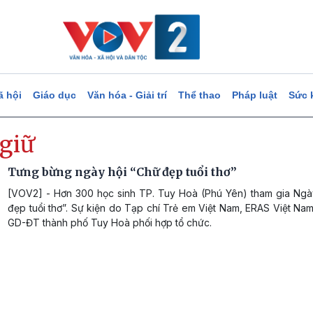
ã hội
Giáo dục
Văn hóa - Giải trí
Thể thao
Pháp luật
Sức 
giữ
Tưng bừng ngày hội “Chữ đẹp tuổi thơ”
[VOV2] - Hơn 300 học sinh TP. Tuy Hoà (Phú Yên) tham gia Ngà
đẹp tuổi thơ”. Sự kiện do Tạp chí Trẻ em Việt Nam, ERAS Việt N
GD-ĐT thành phố Tuy Hoà phối hợp tổ chức.