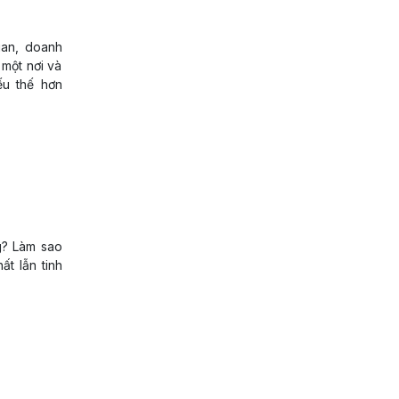
uan, doanh
một nơi và
ếu thế hơn
g? Làm sao
t lẫn tinh