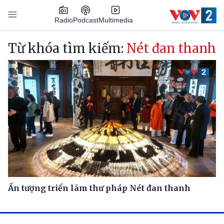
Nhảy đến nội dung
Podcast
Radio
Multimedia
Main navigation
Từ khóa tìm kiếm:
Nét đan thanh
Ấn tượng triển lãm thư pháp Nét đan thanh