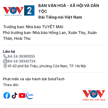
BAN VĂN HOÁ - XÃ HỘI VÀ DÂN
TỘC
Đài Tiếng nói Việt Nam
Trưởng ban: Nhà báo TUYẾT MAI
Phó trưởng ban: Nhà báo Hồng Lan, Xuân Thọ, Xuân
Thân, Hoài Thu
Liên hệ
84-24-39365555
84-24-39342724
41-43 phố Bà Triệu, phường Cửa Nam, TP. Hà Nội
Phát triển và vận hành bởi SolidTech
Mạng xã hội
Theo dõi: