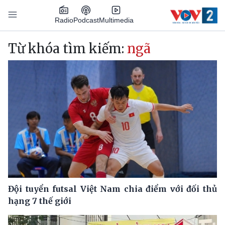
Nhảy đến nội dung
Podcast
Radio
Multimedia
Main navigation
Từ khóa tìm kiếm:
ngã
Đội tuyển futsal Việt Nam chia điểm với đối thủ
hạng 7 thế giới