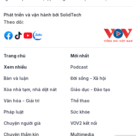
Phát triển và vận hành bởi SolidTech
Mạng xã hội
Theo dõi:
Trang chủ
Mới nhất
Xem nhiều
Podcast
Bàn và luận
Đời sống - Xã hội
Xóa nhà tạm, nhà dột nát
Giáo dục - Đào tạo
Văn hóa - Giải trí
Thể thao
Pháp luật
Sức khỏe
Chuyện người già
VOV2 kết nối
Chuyện thầm kín
Multimedia