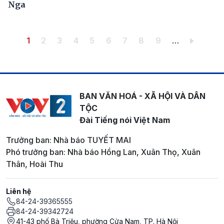
Nga
Pagination
Trang hiện thời
Trang
Trang
Trang
Trang
Trang
Trang
Trang
Trang
1
2
3
4
5
6
7
8
9
…
BAN VĂN HOÁ - XÃ HỘI VÀ DÂN
TỘC
Đài Tiếng nói Việt Nam
Trưởng ban: Nhà báo TUYẾT MAI
Phó trưởng ban: Nhà báo Hồng Lan, Xuân Thọ, Xuân
Thân, Hoài Thu
Liên hệ
84-24-39365555
84-24-39342724
41-43 phố Bà Triệu, phường Cửa Nam, TP. Hà Nội