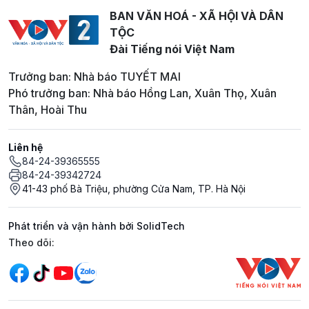
BAN VĂN HOÁ - XÃ HỘI VÀ DÂN
TỘC
Đài Tiếng nói Việt Nam
Trưởng ban: Nhà báo TUYẾT MAI
Phó trưởng ban: Nhà báo Hồng Lan, Xuân Thọ, Xuân
Thân, Hoài Thu
Liên hệ
84-24-39365555
84-24-39342724
41-43 phố Bà Triệu, phường Cửa Nam, TP. Hà Nội
Phát triển và vận hành bởi SolidTech
Mạng xã hội
Theo dõi: