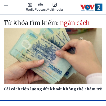
Nhảy đến nội dung
Podcast
Radio
Multimedia
Main navigation
Từ khóa tìm kiếm:
ngân cách
Cải cách tiền lương dứt khoát không thể chậm trễ