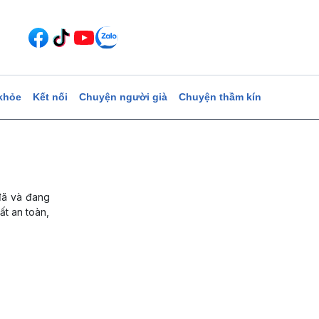
khỏe
Kết nối
Chuyện người già
Chuyện thầm kín
đã và đang
t an toàn,