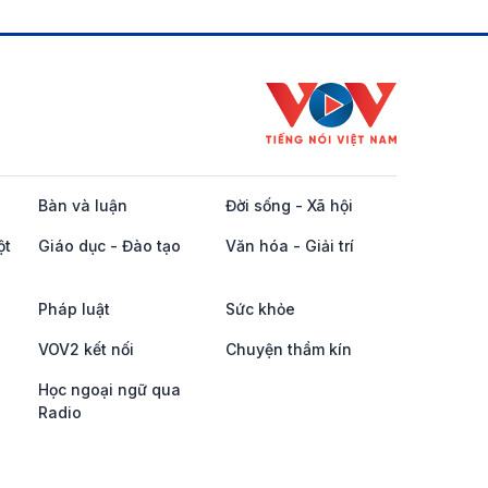
Bàn và luận
Đời sống - Xã hội
ột
Giáo dục - Đào tạo
Văn hóa - Giải trí
Pháp luật
Sức khỏe
VOV2 kết nối
Chuyện thầm kín
Học ngoại ngữ qua
Radio