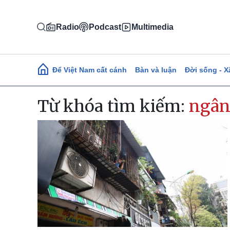
Nhảy đến nội dung
Radio
Podcast
Multimedia
Main navigation
Để Việt Nam cất cánh
Bàn và luận
Đời sống - X
Từ khóa tìm kiếm:
ngân