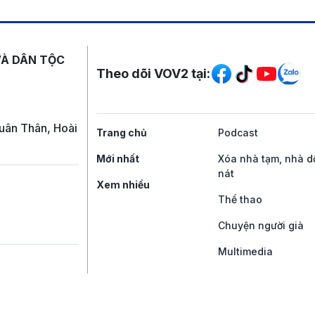
Mạng xã hội
VÀ DÂN TỘC
Theo dõi VOV2 tại:
uân Thân, Hoài
Trang chủ
Podcast
Mới nhất
Xóa nhà tạm, nhà d
nát
Xem nhiều
Thể thao
Chuyện người già
Multimedia