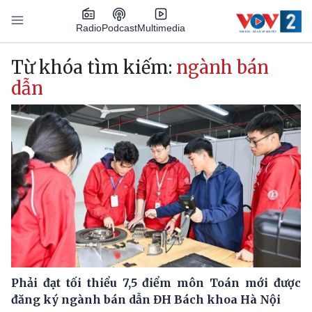
Nhảy đến nội dung
Podcast
Radio
Multimedia
Main navigation
Từ khóa tìm kiếm:
ngành bán
dẫn
Phải đạt tối thiểu 7,5 điểm môn Toán mới được
đăng ký ngành bán dẫn ĐH Bách khoa Hà Nội