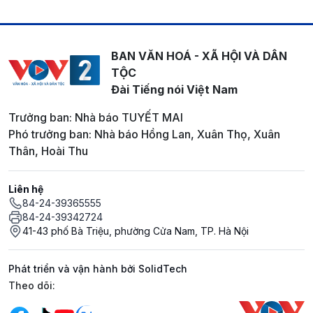
BAN VĂN HOÁ - XÃ HỘI VÀ DÂN
TỘC
Đài Tiếng nói Việt Nam
Trưởng ban: Nhà báo TUYẾT MAI
Phó trưởng ban: Nhà báo Hồng Lan, Xuân Thọ, Xuân
Thân, Hoài Thu
Liên hệ
84-24-39365555
84-24-39342724
41-43 phố Bà Triệu, phường Cửa Nam, TP. Hà Nội
Phát triển và vận hành bởi SolidTech
Mạng xã hội
Theo dõi: