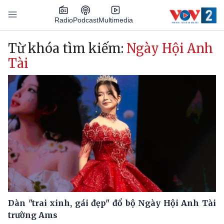
Nhảy đến nội dung
Podcast
Radio
Multimedia
Main navigation
Từ khóa tìm kiếm:
Ngày Hội Anh
Tài
Dàn "trai xinh, gái đẹp" đổ bộ Ngày Hội Anh Tài
trường Ams