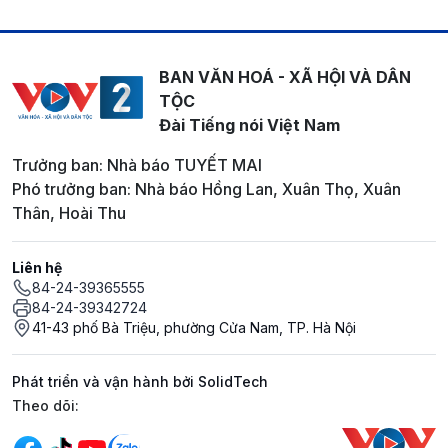
BAN VĂN HOÁ - XÃ HỘI VÀ DÂN
TỘC
Đài Tiếng nói Việt Nam
Trưởng ban: Nhà báo TUYẾT MAI
Phó trưởng ban: Nhà báo Hồng Lan, Xuân Thọ, Xuân
Thân, Hoài Thu
Liên hệ
84-24-39365555
84-24-39342724
41-43 phố Bà Triệu, phường Cửa Nam, TP. Hà Nội
Phát triển và vận hành bởi SolidTech
Mạng xã hội
Theo dõi: