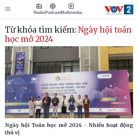
Nhảy đến nội dung
Podcast
Radio
Multimedia
Main navigation
Từ khóa tìm kiếm:
Ngày hội toán
học mở 2024
Ngày hội Toán học mở 2024 - Nhiều hoạt động
thú vị