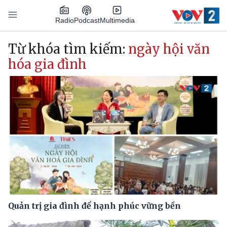
Nhảy đến nội dung
Podcast
Radio
Multimedia
Main navigation
Từ khóa tìm kiếm:
ngày hội văn
hóa gia đình
Quản trị gia đình để hạnh phúc vững bền