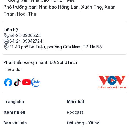
Trưởng ban: Nhà báo TUYẾT MAI
Phó trưởng ban: Nhà báo Hồng Lan, Xuân Thọ, Xuân
Thân, Hoài Thu
Liên hệ
84-24-39365555
84-24-39342724
41-43 phố Bà Triệu, phường Cửa Nam, TP. Hà Nội
Phát triển và vận hành bởi SolidTech
Mạng xã hội
Theo dõi:
Trang chủ
Mới nhất
Xem nhiều
Podcast
Bàn và luận
Đời sống - Xã hội