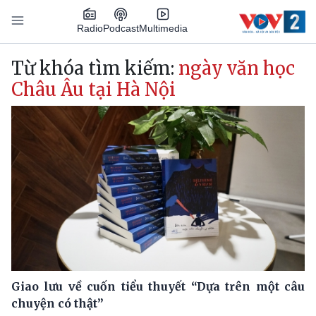
Nhảy đến nội dung
Podcast
Radio
Multimedia
Main navigation
Từ khóa tìm kiếm:
ngày văn học
Châu Âu tại Hà Nội
Giao lưu về cuốn tiểu thuyết “Dựa trên một câu
chuyện có thật”