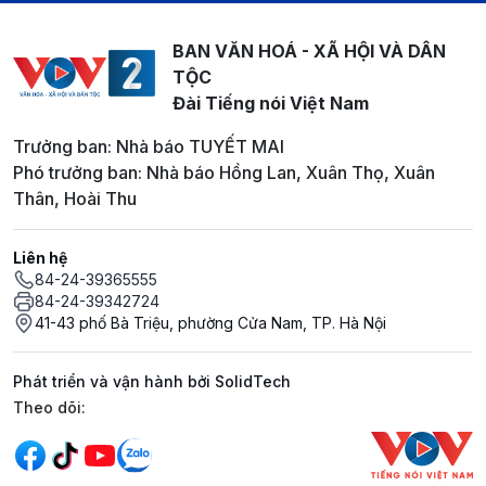
BAN VĂN HOÁ - XÃ HỘI VÀ DÂN
TỘC
Đài Tiếng nói Việt Nam
Trưởng ban: Nhà báo TUYẾT MAI
Phó trưởng ban: Nhà báo Hồng Lan, Xuân Thọ, Xuân
Thân, Hoài Thu
Liên hệ
84-24-39365555
84-24-39342724
41-43 phố Bà Triệu, phường Cửa Nam, TP. Hà Nội
Phát triển và vận hành bởi SolidTech
Mạng xã hội
Theo dõi: