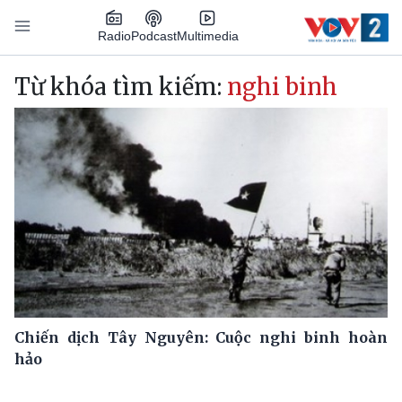
Nhảy đến nội dung
Podcast
Radio
Multimedia
Main navigation
Từ khóa tìm kiếm:
nghi binh
Chiến dịch Tây Nguyên: Cuộc nghi binh hoàn
hảo