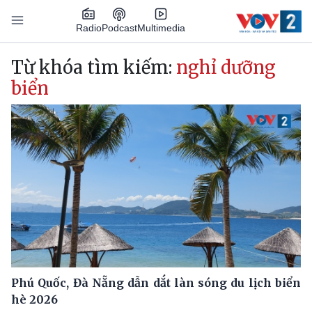
Nhảy đến nội dung
Podcast
Radio
Multimedia
Main navigation
Từ khóa tìm kiếm:
nghỉ dưỡng
biển
Phú Quốc, Đà Nẵng dẫn dắt làn sóng du lịch biển
hè 2026