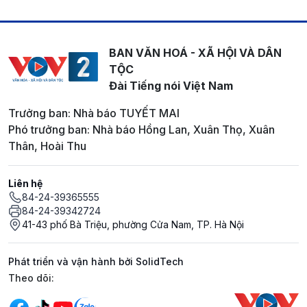
BAN VĂN HOÁ - XÃ HỘI VÀ DÂN
TỘC
Đài Tiếng nói Việt Nam
Trưởng ban: Nhà báo TUYẾT MAI
Phó trưởng ban: Nhà báo Hồng Lan, Xuân Thọ, Xuân
Thân, Hoài Thu
Liên hệ
84-24-39365555
84-24-39342724
41-43 phố Bà Triệu, phường Cửa Nam, TP. Hà Nội
Phát triển và vận hành bởi SolidTech
Mạng xã hội
Theo dõi: