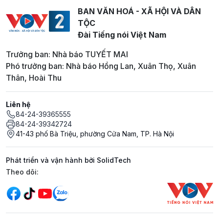
BAN VĂN HOÁ - XÃ HỘI VÀ DÂN
TỘC
Đài Tiếng nói Việt Nam
Trưởng ban: Nhà báo TUYẾT MAI
Phó trưởng ban: Nhà báo Hồng Lan, Xuân Thọ, Xuân
Thân, Hoài Thu
Liên hệ
84-24-39365555
84-24-39342724
41-43 phố Bà Triệu, phường Cửa Nam, TP. Hà Nội
Phát triển và vận hành bởi SolidTech
Mạng xã hội
Theo dõi: