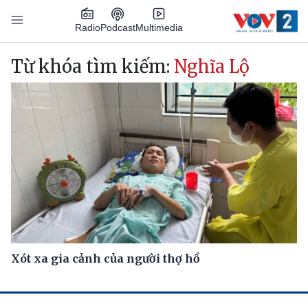
Nhảy đến nội dung
Podcast
Radio
Multimedia
Main navigation
Từ khóa tìm kiếm:
Nghĩa Lộ
Xót xa gia cảnh của người thợ hồ