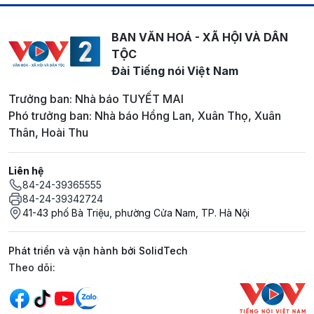
BAN VĂN HOÁ - XÃ HỘI VÀ DÂN
TỘC
Đài Tiếng nói Việt Nam
Trưởng ban: Nhà báo TUYẾT MAI
Phó trưởng ban: Nhà báo Hồng Lan, Xuân Thọ, Xuân
Thân, Hoài Thu
Liên hệ
84-24-39365555
84-24-39342724
41-43 phố Bà Triệu, phường Cửa Nam, TP. Hà Nội
Phát triển và vận hành bởi SolidTech
Mạng xã hội
Theo dõi: