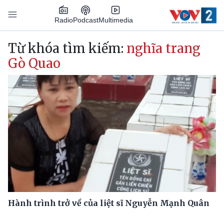
Nhảy đến nội dung
Podcast
Radio
Multimedia
Main navigation
Từ khóa tìm kiếm:
nghĩa trang
Gò Quao
Hành trình trở về của liệt sĩ Nguyễn Mạnh Quân