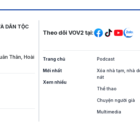
Mạng xã hội
VÀ DÂN TỘC
Theo dõi VOV2 tại:
uân Thân, Hoài
Trang chủ
Podcast
Mới nhất
Xóa nhà tạm, nhà d
nát
Xem nhiều
Thể thao
Chuyện người già
Multimedia