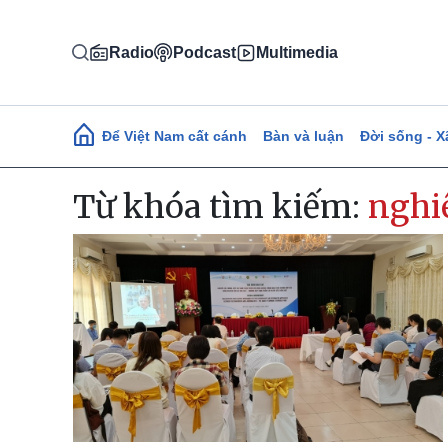
Nhảy đến nội dung
Radio
Podcast
Multimedia
Main navigation
Để Việt Nam cất cánh
Bàn và luận
Đời sống - X
Từ khóa tìm kiếm:
nghi