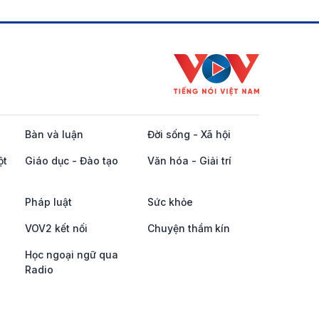
Bàn và luận
Đời sống - Xã hội
ột
Giáo dục - Đào tạo
Văn hóa - Giải trí
Pháp luật
Sức khỏe
VOV2 kết nối
Chuyện thầm kín
Học ngoại ngữ qua
Radio