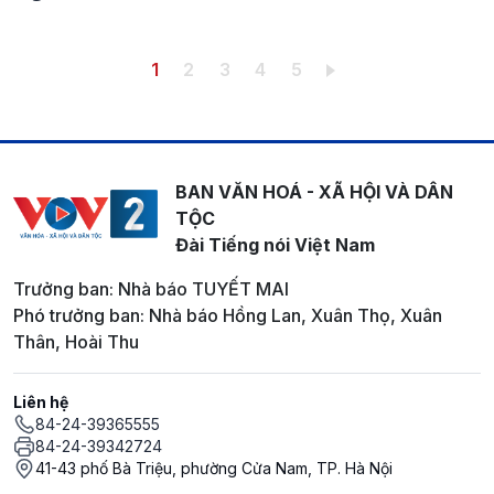
Pagination
Trang hiện thời
Trang
Trang
Trang
Trang
1
2
3
4
5
BAN VĂN HOÁ - XÃ HỘI VÀ DÂN
TỘC
Đài Tiếng nói Việt Nam
Trưởng ban: Nhà báo TUYẾT MAI
Phó trưởng ban: Nhà báo Hồng Lan, Xuân Thọ, Xuân
Thân, Hoài Thu
Liên hệ
84-24-39365555
84-24-39342724
41-43 phố Bà Triệu, phường Cửa Nam, TP. Hà Nội