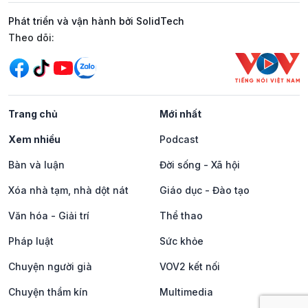
Phát triển và vận hành bởi SolidTech
Mạng xã hội
Theo dõi:
Trang chủ
Mới nhất
Xem nhiều
Podcast
Bàn và luận
Đời sống - Xã hội
Xóa nhà tạm, nhà dột nát
Giáo dục - Đào tạo
Văn hóa - Giải trí
Thể thao
Pháp luật
Sức khỏe
Chuyện người già
VOV2 kết nối
Chuyện thầm kín
Multimedia