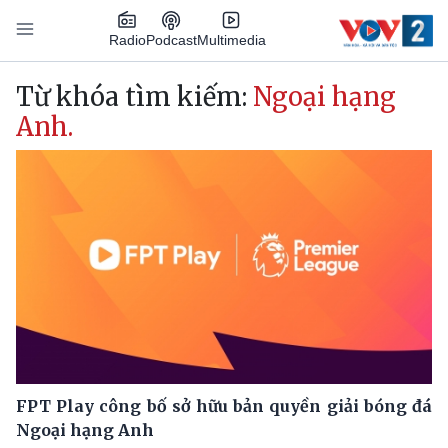
Nhảy đến nội dung
Podcast
Radio
Multimedia
Main navigation
Từ khóa tìm kiếm:
Ngoại hạng
Anh.
FPT Play công bố sở hữu bản quyền giải bóng đá
Ngoại hạng Anh