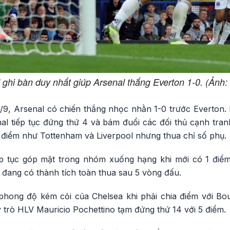
 ghi bàn duy nhất giúp Arsenal thắng Everton 1-0. (Ảnh:
7/9, Arsenal có chiến thắng nhọc nhằn 1-0 trước Everton.
al tiếp tục đứng thứ 4 và bám đuổi các đối thủ cạnh tran
 điểm như Tottenham và Liverpool nhưng thua chỉ số phụ.
ếp tục góp mặt trong nhóm xuống hạng khi mới có 1 điểm
 đang có thành tích toàn thua sau 5 vòng đấu.
phong độ kém cỏi của Chelsea khi phải chia điểm với Bo
trò HLV Mauricio Pochettino tạm đứng thứ 14 với 5 điểm.