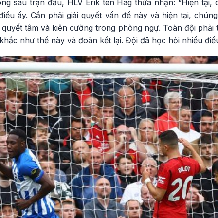
hông sau trận đấu, HLV Erik ten Hag thừa nhận: “Hiện tại, 
 điều ấy. Cần phải giải quyết vấn đề này và hiện tại, chúng
 quyết tâm và kiên cường trong phòng ngự. Toàn đội phải tiế
khắc như thế này và đoàn kết lại. Đội đã học hỏi nhiều điều