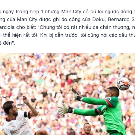
ớc ngay trong hiệp 1 nhưng Man City có cú lội ngược dòn
hắng của Man City được ghi do công của Doku, Bernardo Si
rdiola cho biết: "Chúng tôi có rất nhiều ca chấn thương,
 thể hiện rất tốt. Khi bị dẫn trước, tôi cũng nói các cầu t
ẽ đến".