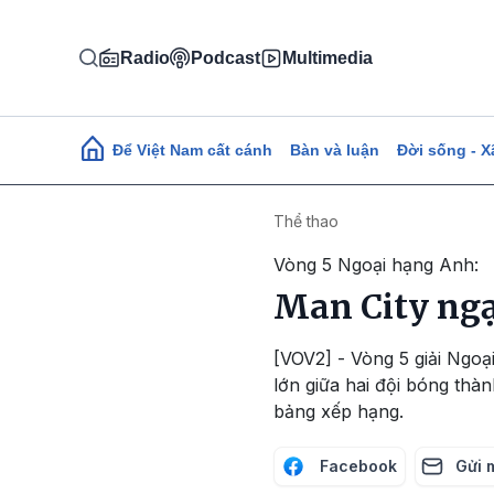
Nhảy đến nội dung
Radio
Podcast
Multimedia
Main navigation
Để Việt Nam cất cánh
Bàn và luận
Đời sống - X
Thể thao
Vòng 5 Ngoại hạng Anh:
Man City ngạ
[VOV2] - Vòng 5 giải Ngoạ
lớn giữa hai đội bóng thà
bảng xếp hạng.
Facebook
Gửi 