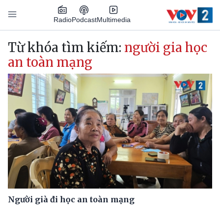
Nhảy đến nội dung
Podcast
Radio
Multimedia
Main navigation
Từ khóa tìm kiếm:
người gia học
an toàn mạng
Người già đi học an toàn mạng