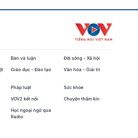
Bàn và luận
Đời sống - Xã hội
ột
Giáo dục - Đào tạo
Văn hóa - Giải trí
Pháp luật
Sức khỏe
VOV2 kết nối
Chuyện thầm kín
Học ngoại ngữ qua
Radio