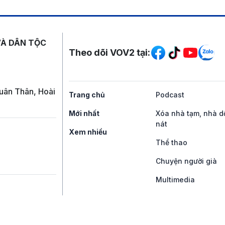
Mạng xã hội
VÀ DÂN TỘC
Theo dõi VOV2 tại:
uân Thân, Hoài
Trang chủ
Podcast
Mới nhất
Xóa nhà tạm, nhà d
nát
Xem nhiều
Thể thao
Chuyện người già
Multimedia