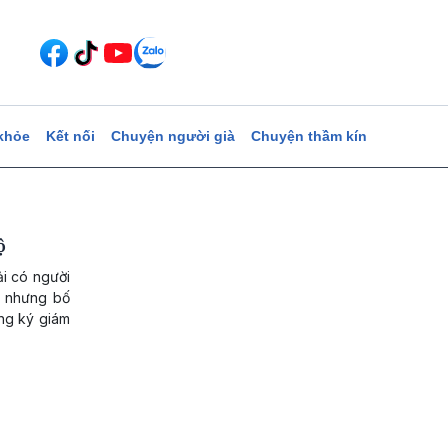
khỏe
Kết nối
Chuyện người già
Chuyện thầm kín
ộ
ải có người
ế nhưng bố
ng ký giám