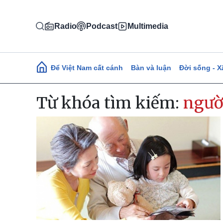
Nhảy đến nội dung
Radio
Podcast
Multimedia
Main navigation
Để Việt Nam cất cánh
Bàn và luận
Đời sống - X
Từ khóa tìm kiếm:
ngườ