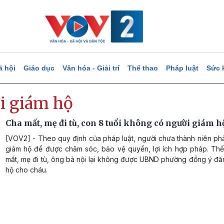
ã hội
Giáo dục
Văn hóa - Giải trí
Thể thao
Pháp luật
Sức 
i giám hộ
Cha mất, mẹ đi tù, con 8 tuổi không có người giám h
[VOV2] - Theo quy định của pháp luật, người chưa thành niên ph
giám hộ để được chăm sóc, bảo vệ quyền, lợi ích hợp pháp. Th
mất, mẹ đi tù, ông bà nội lại không được UBND phường đồng ý đă
hộ cho cháu.