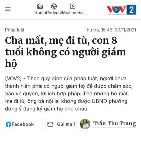
Nhảy đến nội dung
Podcast
Radio
Multimedia
Main navigation
Pháp luật
Thứ ba, 16:48, 30/11/2021
Cha mất, mẹ đi tù, con 8
tuổi không có người giám
hộ
[VOV2] - Theo quy định của pháp luật, người chưa
thành niên phải có người giám hộ để được chăm sóc,
bảo vệ quyền, lợi ích hợp pháp. Thế nhưng bố mất,
mẹ đi tù, ông bà nội lại không được UBND phường
đồng ý đăng ký giám hộ cho cháu.
Trần Thu Trang
Facebook
Gửi mail