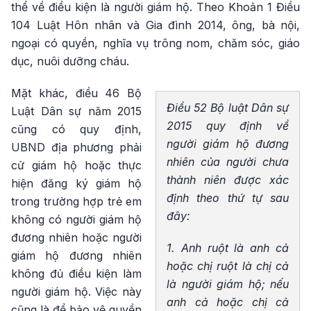
thể về điều kiện là người giám hộ. Theo Khoản 1 Điều
104 Luật Hôn nhân và Gia đình 2014, ông, bà nội,
ngoại có quyền, nghĩa vụ trông nom, chăm sóc, giáo
dục, nuôi dưỡng cháu.
Mặt khác, điều 46 Bộ
Điều 52 Bộ luật Dân sự
Luật Dân sự năm 2015
2015 quy định về
cũng có quy định,
người giám hộ đương
UBND địa phương phải
nhiên của người chưa
cử giám hộ hoặc thực
thành niên được xác
hiện đăng ký giám hộ
định theo thứ tự sau
trong trường hợp trẻ em
đây:
không có người giám hộ
đương nhiên hoặc người
1. Anh ruột là anh cả
giám hộ đương nhiên
hoặc chị ruột là chị cả
không đủ điều kiện làm
là người giám hộ; nếu
người giám hộ. Việc này
anh cả hoặc chị cả
cũng là để bảo vệ quyền