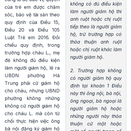
không có đủ điều kiện
của trẻ em được chăm
làm người giám hộ thì
sóc, bảo vệ tài sản theo
anh ruột hoặc chị ruột
quy định của Điều 15,
tiếp theo là người giám
Điều 20 và Điều 105
hộ, trừ trường hợp có
Luật Trẻ em 2016. Đối
thỏa thuận anh ruột
chiếu quy định, trong
hoặc chị ruột khác làm
trường hợp cháu L., mẹ
người giám hộ.
đẻ không đủ điều kiện
làm người giám hộ, lẽ ra
2. Trường hợp không
UBDN phường Hà
có người giám hộ quy
Trung phải cử giám hộ
định tại khoản 1 Điều
cho cháu, nhưng UBND
này thì ông nội, bà nội,
phường không những
ông ngoại, bà ngoại là
không cử người giám hộ
người giám hộ hoặc
cho cháu L. mà còn từ
những người này thỏa
chối thực hiện việc ông
thuận cử một hoặc
bà nội đăng ký giám hộ