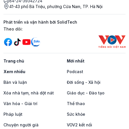
84-24-39342724
41-43 phố Bà Triệu, phường Cửa Nam, TP. Hà Nội
Phát triển và vận hành bởi SolidTech
Mạng xã hội
Theo dõi:
Trang chủ
Mới nhất
Xem nhiều
Podcast
Bàn và luận
Đời sống - Xã hội
Xóa nhà tạm, nhà dột nát
Giáo dục - Đào tạo
Văn hóa - Giải trí
Thể thao
Pháp luật
Sức khỏe
Chuyện người già
VOV2 kết nối