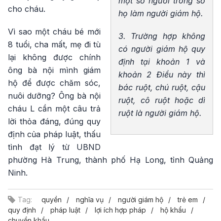
một số người trong số
cho cháu.
họ làm người giám hộ.
Vì sao một cháu bé mới
3. Trường hợp không
8 tuổi, cha mất, mẹ đi tù
có người giám hộ quy
lại không được chính
định tại khoản 1 và
ông bà nội mình giám
khoản 2 Điều này thì
hộ để được chăm sóc,
bác ruột, chú ruột, cậu
nuôi dưỡng? Ông bà nội
ruột, cô ruột hoặc dì
cháu L cần một câu trả
ruột là người giám hộ.
lời thỏa đáng, đúng quy
định của pháp luật, thấu
tình đạt lý từ UBND
phường Hà Trung, thành phố Hạ Long, tỉnh Quảng
Ninh.
Tag:
quyền
nghĩa vụ
người giám hộ
trẻ em
quy định
pháp luật
lợi ích hợp pháp
hộ khẩu
chuyển khẩu