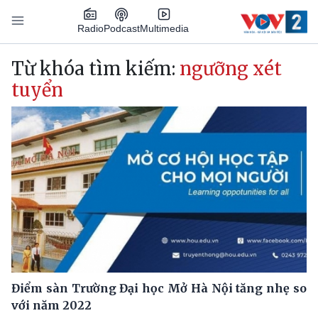
Nhảy đến nội dung
Podcast
Radio
Multimedia
Main navigation
Từ khóa tìm kiếm:
ngưỡng xét
tuyển
Điểm sàn Trường Đại học Mở Hà Nội tăng nhẹ so
với năm 2022