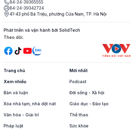
84-24-39365555
84-24-39342724
41-43 phố Bà Triệu, phường Cửa Nam, TP. Hà Nội
Phát triển và vận hành bởi SolidTech
Mạng xã hội
Theo dõi:
Trang chủ
Mới nhất
Xem nhiều
Podcast
Bàn và luận
Đời sống - Xã hội
Xóa nhà tạm, nhà dột nát
Giáo dục - Đào tạo
Văn hóa - Giải trí
Thể thao
Pháp luật
Sức khỏe