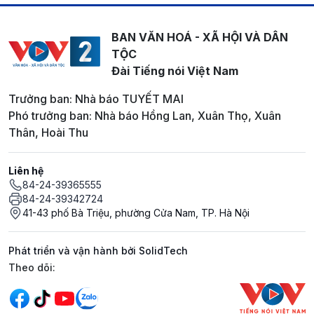
BAN VĂN HOÁ - XÃ HỘI VÀ DÂN
TỘC
Đài Tiếng nói Việt Nam
Trưởng ban: Nhà báo TUYẾT MAI
Phó trưởng ban: Nhà báo Hồng Lan, Xuân Thọ, Xuân
Thân, Hoài Thu
Liên hệ
84-24-39365555
84-24-39342724
41-43 phố Bà Triệu, phường Cửa Nam, TP. Hà Nội
Phát triển và vận hành bởi SolidTech
Mạng xã hội
Theo dõi: