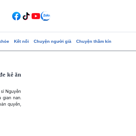
khỏe
Kết nối
Chuyện người già
Chuyện thầm kín
đe kẻ ăn
 sĩ Nguyễn
 gian nan.
 bản quyền,