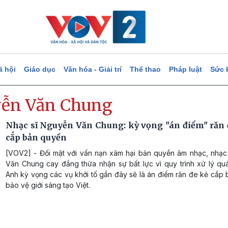
ã hội
Giáo dục
Văn hóa - Giải trí
Thể thao
Pháp luật
Sức 
ễn Văn Chung
Nhạc sĩ Nguyễn Văn Chung: kỳ vọng "án điểm" răn 
cắp bản quyền
[VOV2] - Đối mặt với vấn nạn xâm hại bản quyền âm nhạc, nhạc
Văn Chung cay đắng thừa nhận sự bất lực vì quy trình xử lý quá
Anh kỳ vọng các vụ khởi tố gần đây sẽ là án điểm răn đe kẻ cắp
bảo vệ giới sáng tạo Việt.