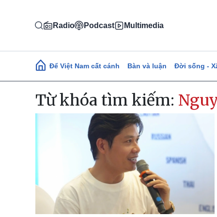
Nhảy đến nội dung
Radio
Podcast
Multimedia
Main navigation
Để Việt Nam cất cánh
Bàn và luận
Đời sống - X
Từ khóa tìm kiếm:
Nguy