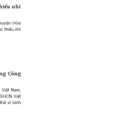
hiếu nhi
chuyện Hòa
c thiếu nhi
ợng Công
 Việt Nam,
HXHCN Việt
hề vì bình