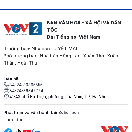
BAN VĂN HOÁ - XÃ HỘI VÀ DÂN
TỘC
Đài Tiếng nói Việt Nam
Trưởng ban: Nhà báo TUYẾT MAI
Phó trưởng ban: Nhà báo Hồng Lan, Xuân Thọ, Xuân
Thân, Hoài Thu
Liên hệ
84-24-39365555
84-24-39342724
41-43 phố Bà Triệu, phường Cửa Nam, TP. Hà Nội
Phát triển và vận hành bởi SolidTech
Mạng xã hội
Theo dõi: