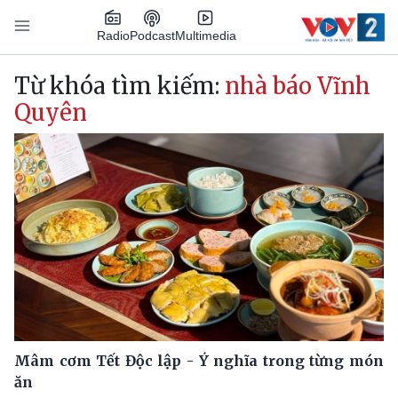
Nhảy đến nội dung
Podcast
Radio
Multimedia
Main navigation
Từ khóa tìm kiếm:
nhà báo Vĩnh
Quyên
Mâm cơm Tết Độc lập - Ý nghĩa trong từng món
ăn