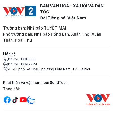
BAN VĂN HOÁ - XÃ HỘI VÀ DÂN
TỘC
Đài Tiếng nói Việt Nam
Trưởng ban: Nhà báo TUYẾT MAI
Phó trưởng ban: Nhà báo Hồng Lan, Xuân Thọ, Xuân
Thân, Hoài Thu
Liên hệ
84-24-39365555
84-24-39342724
41-43 phố Bà Triệu, phường Cửa Nam, TP. Hà Nội
Phát triển và vận hành bởi SolidTech
Mạng xã hội
Theo dõi: