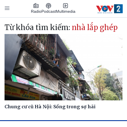
Nhảy đến nội dung
Podcast
Radio
Multimedia
Main navigation
Từ khóa tìm kiếm:
nhà lắp ghép
Chung cư cũ Hà Nội: Sống trong sợ hãi