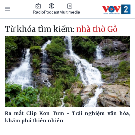
Nhảy đến nội dung
Podcast
Radio
Multimedia
Main navigation
Từ khóa tìm kiếm:
nhà thờ Gỗ
Ra mắt Clip Kon Tum - Trải nghiệm văn hóa,
khám phá thiên nhiên