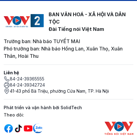
BAN VĂN HOÁ - XÃ HỘI VÀ DÂN
TỘC
Đài Tiếng nói Việt Nam
Trưởng ban: Nhà báo TUYẾT MAI
Phó trưởng ban: Nhà báo Hồng Lan, Xuân Thọ, Xuân
Thân, Hoài Thu
Liên hệ
84-24-39365555
84-24-39342724
41-43 phố Bà Triệu, phường Cửa Nam, TP. Hà Nội
Phát triển và vận hành bởi SolidTech
Mạng xã hội
Theo dõi: