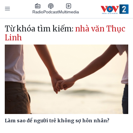
Nhảy đến nội dung
Podcast
Radio
Multimedia
Main navigation
Từ khóa tìm kiếm:
nhà văn Thục
Linh
Làm sao để người trẻ không sợ hôn nhân?