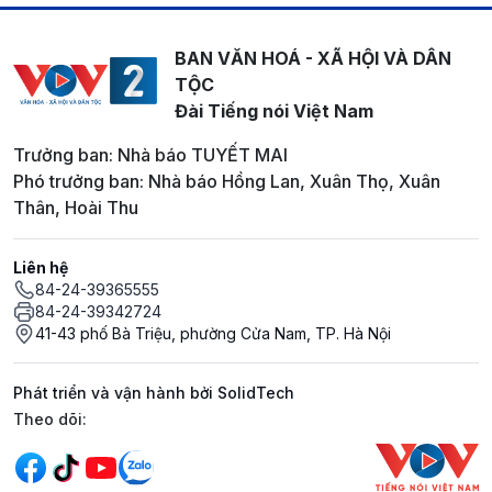
BAN VĂN HOÁ - XÃ HỘI VÀ DÂN
TỘC
Đài Tiếng nói Việt Nam
Trưởng ban: Nhà báo TUYẾT MAI
Phó trưởng ban: Nhà báo Hồng Lan, Xuân Thọ, Xuân
Thân, Hoài Thu
Liên hệ
84-24-39365555
84-24-39342724
41-43 phố Bà Triệu, phường Cửa Nam, TP. Hà Nội
Phát triển và vận hành bởi SolidTech
Mạng xã hội
Theo dõi: