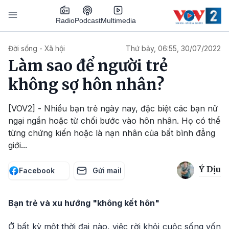
Nhảy đến nội dung
Podcast
Radio
Multimedia
Main navigation
Đời sống - Xã hội
Thứ bảy, 06:55, 30/07/2022
Làm sao để người trẻ
không sợ hôn nhân?
[VOV2] - Nhiều bạn trẻ ngày nay, đặc biệt các bạn nữ
ngại ngần hoặc từ chối bước vào hôn nhân. Họ có thể
từng chứng kiến hoặc là nạn nhân của bất bình đẳng
giới...
Ý Dịu
Facebook
Gửi mail
Bạn trẻ và xu hướng "không kết hôn"
Ở bất kỳ một thời đại nào, việc rời khỏi cuộc sống vốn