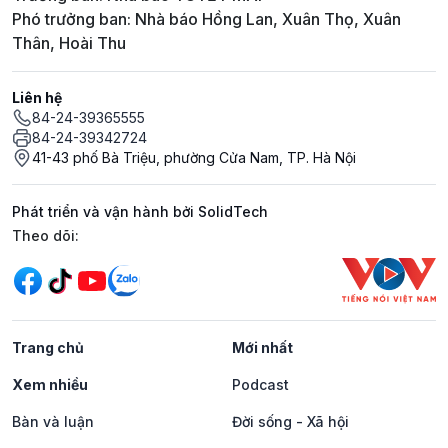
Phó trưởng ban: Nhà báo Hồng Lan, Xuân Thọ, Xuân
Thân, Hoài Thu
Liên hệ
84-24-39365555
84-24-39342724
41-43 phố Bà Triệu, phường Cửa Nam, TP. Hà Nội
Phát triển và vận hành bởi SolidTech
Mạng xã hội
Theo dõi:
Trang chủ
Mới nhất
Xem nhiều
Podcast
Bàn và luận
Đời sống - Xã hội