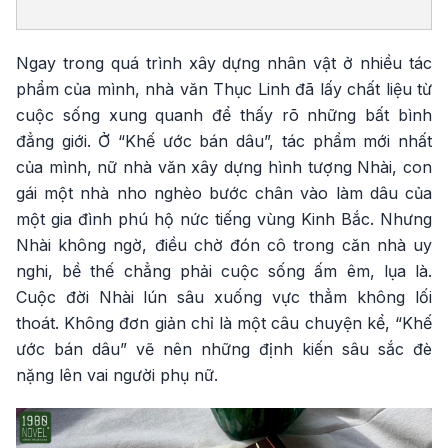
Ngay trong quá trình xây dựng nhân vật ở nhiều tác
phẩm của mình, nhà văn Thục Linh đã lấy chất liệu từ
cuộc sống xung quanh để thấy rõ những bất bình
đẳng giới. Ở “Khế ước bán dâu”, tác phẩm mới nhất
của mình, nữ nhà văn xây dựng hình tượng Nhài, con
gái một nhà nho nghèo bước chân vào làm dâu của
một gia đình phú hộ nức tiếng vùng Kinh Bắc. Nhưng
Nhài không ngờ, điều chờ đón cô trong căn nhà uy
nghi, bề thế chẳng phải cuộc sống ấm êm, lụa là.
Cuộc đời Nhài lún sâu xuống vực thẳm không lối
thoát. Không đơn giản chỉ là một câu chuyện kể, “Khế
ước bán dâu” vẽ nên những định kiến sâu sắc đè
nặng lên vai người phụ nữ.