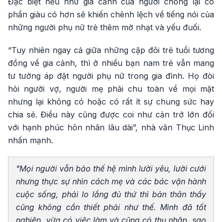
Đặc biệt nếu như gia cảnh của người chồng lại có
phần giàu có hơn sẽ khiến chênh lệch về tiếng nói của
những người phụ nữ trẻ thêm mờ nhạt và yếu đuối.
“Tuy nhiên ngay cả giữa những cặp đôi trẻ tuổi tương
đồng về gia cảnh, thì ở nhiều bạn nam trẻ vẫn mang
tư tưởng áp đặt người phụ nữ trong gia đình. Họ đòi
hỏi người vợ, người mẹ phải chu toàn về mọi mặt
nhưng lại không có hoặc có rất ít sự chung sức hay
chia sẻ. Điều này cũng được coi như cản trở lớn đối
với hạnh phúc hôn nhân lâu dài”, nhà văn Thục Linh
nhấn mạnh.
"Mọi người vẫn bảo thế hệ mình lười yêu, lười cưới
nhưng thực sự nhìn cách mẹ và các bác vận hành
cuộc sống, phải lo lắng đủ thứ thì bản thân thấy
cũng không cần thiết phải như thế. Mình đã tốt
nghiệp, vừa có việc làm và cũng có thu nhập, sao