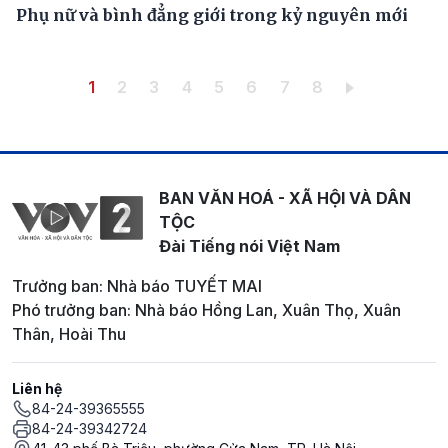
Phụ nữ và bình đẳng giới trong kỷ nguyên mới
Pagination
Trang hiện thời
Trang
Trang
Trang
Trang
Trang
Trang
Trang
1
2
3
4
5
6
7
8
BAN VĂN HOÁ - XÃ HỘI VÀ DÂN
TỘC
Đài Tiếng nói Việt Nam
Trưởng ban: Nhà báo TUYẾT MAI
Phó trưởng ban: Nhà báo Hồng Lan, Xuân Thọ, Xuân
Thân, Hoài Thu
Liên hệ
84-24-39365555
84-24-39342724