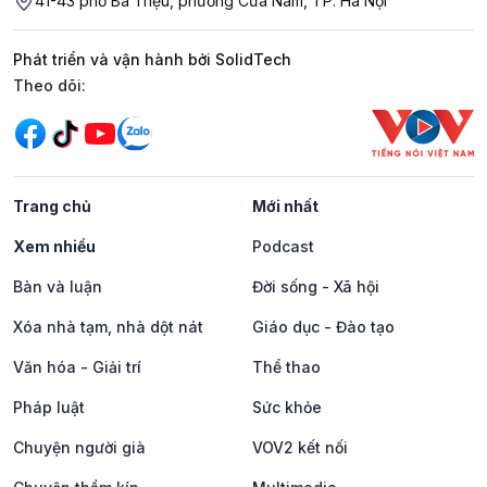
41-43 phố Bà Triệu, phường Cửa Nam, TP. Hà Nội
Phát triển và vận hành bởi SolidTech
Mạng xã hội
Theo dõi:
Trang chủ
Mới nhất
Xem nhiều
Podcast
Bàn và luận
Đời sống - Xã hội
Xóa nhà tạm, nhà dột nát
Giáo dục - Đào tạo
Văn hóa - Giải trí
Thể thao
Pháp luật
Sức khỏe
Chuyện người già
VOV2 kết nối