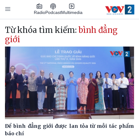
Nhảy đến nội dung
Podcast
Radio
Multimedia
Main navigation
Từ khóa tìm kiếm:
bình đẳng
giới
Để bình đẳng giới được lan tỏa từ mỗi tác phẩm
báo chí