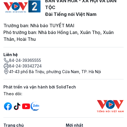
BAN VĂN HOÁ - XÃ HỘI VÀ DÂN
TỘC
Đài Tiếng nói Việt Nam
Trưởng ban: Nhà báo TUYẾT MAI
Phó trưởng ban: Nhà báo Hồng Lan, Xuân Thọ, Xuân
Thân, Hoài Thu
Liên hệ
84-24-39365555
84-24-39342724
41-43 phố Bà Triệu, phường Cửa Nam, TP. Hà Nội
Phát triển và vận hành bởi SolidTech
Mạng xã hội
Theo dõi:
Trang chủ
Mới nhất