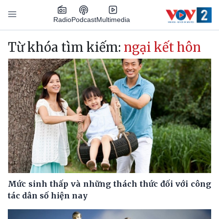
Nhảy đến nội dung
Podcast
Radio
Multimedia
Main navigation
Từ khóa tìm kiếm:
ngại kết hôn
Mức sinh thấp và những thách thức đối với công
tác dân số hiện nay