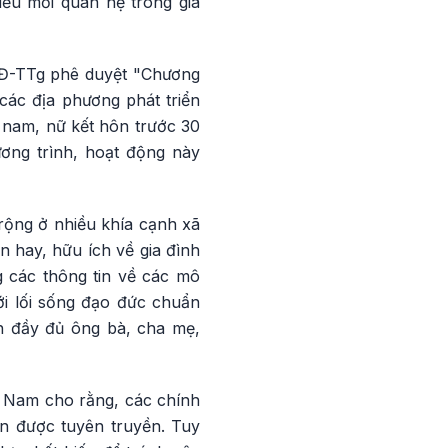
iều mối quan hệ trong gia
QĐ-TTg phê duyệt "Chương
các địa phương phát triển
 nam, nữ kết hôn trước 30
ương trình, hoạt động này
rộng ở nhiều khía cạnh xã
 hay, hữu ích về gia đình
g các thông tin về các mô
ới lối sống đạo đức chuẩn
h đầy đủ ông bà, cha mẹ,
t Nam cho rằng, các chính
ần được tuyên truyền. Tuy