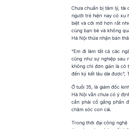
Chưa chuẩn bị tâm lý, tài 
người trẻ hiện nay có xu
biệt và cởi mở hơn rất nh
cùng bạn bè và không quá 
Hà Nội thừa nhận bản thân
“Em đi làm tất cả các ng
cũng như sự nghiệp sau n
không chỉ đơn giản là có 
đến ký kết lâu dài được”
Ở tuổi 35, là giám đốc k
Hà Nội vẫn chưa có ý định
cần phải cố gắng phấn đấ
chăm sóc con cái.
Trong thời đại công nghệ