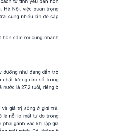
 cách từ tình yêu đến hôn
, Hà Nội, việc quan trọng
trai cũng nhiều lần đề cập
ết hôn sớm rồi cũng nhanh
ây dường như đang dần trở
 chất lượng dân số trong
 nước là 27,2 tuổi, riêng ở
 giá trị sống ở giới trẻ.
 là nỗi lo mất tự do trong
phải gánh vác khi lập gia