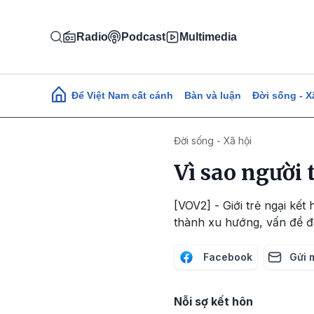
Nhảy đến nội dung
Radio
Podcast
Multimedia
Main navigation
Để Việt Nam cất cánh
Bàn và luận
Đời sống - X
Đời sống - Xã hội
Vì sao người 
[VOV2] - Giới trẻ ngại kế
thành xu hướng, vấn đề đá
Facebook
Gửi 
Nỗi sợ kết hôn