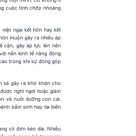
sống một mình. Có không ít
ững cuộc tình chớp nhoáng
việc ngại kết hôn hay kết
t hôn muộn gây ra nhiều áp
ế cận, gây áp lực lên nền
 với nền kinh tế năng động
 cao trong khi sự đóng góp
n sẽ gây ra khó khăn cho
 được nghỉ ngơi hoặc giảm
on và nuôi dưỡng con cái.
bệnh bẩm sinh hay tai biến
ạng cô đơn kéo dài. Nhiều