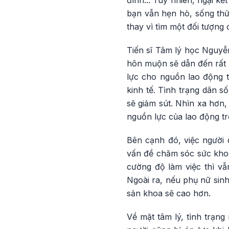
đình... Tuy nhiên, ngại k
bạn vẫn hẹn hò, sống thử
thay vì tìm một đối tượng 
Tiến sĩ Tâm lý học Nguyễn
hôn muộn sẽ dẫn đến rất n
lực cho nguồn lao động tr
kinh tế. Tình trạng dân s
sẽ giảm sút. Nhìn xa hơn,
nguồn lực của lao động trẻ
Bên cạnh đó, việc người
vấn đề chăm sóc sức khoẻ 
cường độ làm việc thì vẫ
Ngoài ra, nếu phụ nữ sinh
sản khoa sẽ cao hơn.
Về mặt tâm lý, tình trạng