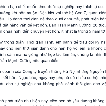
chính hạn chế, muốn theo đuổi sự nghiệp hay thích tự do...
 hướng kết hôn muộn. Đặc biệt với thế hệ Gen Z, quan ni
iều. Họ dành thời gian để theo đuổi đam mê, phát triển bả
đặt nặng vấn đề kết hôn. Bạn Trần Mạnh Cường, 28 tuổi, l
 chưa nghĩ đến chuyện kết hôn, ít nhất là trong 5 năm tới
ày trong tuần. Thời gian rảnh, em dành để trau dồi kỹ nă
ày cho nên thời gian dành cho hẹn họ với em là không c
tình cảm mà nó giống như hợp tác làm ăn, chúng ta nhìn thấ
, Trần Mạnh Cường nêu quan điểm.
inh doanh của Công ty truyền thông Hà Nội nhưng Nguyễn 
 kết hôn. Ngọc bảo, ngày nay phụ nữ có nhiều cơ hội thăn
u cho sự nghiệp chứ không phải dành thời gian cho việc
 số phát triển như hiện nay, việc hẹn hò yêu đương khôn