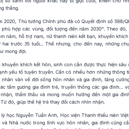
bị so sánh với người khác hay bị giục cưới, khiến cho nh
ng thẳng.
ăm 2020, Thủ tướng Chính phủ đã có Quyết định số 588/
h phù hợp các vùng, đối tượng đến năm 2030". Theo đó, 
răm năm, hỗ trợ nam, nữ thanh niên kết bạn, khuyến khích
ứ hai trước 35 tuổi... Thế nhưng, cho đến nay, những ch
hư mong đợi.
c khuyến khích kết hôn, sinh con cần được thực hiện sâu 
nh yếu tố tuyên truyền. Cần có nhiều hơn những thông tin
ị nhân văn về đời sống hôn nhân và gia đình, tăng cườn
các tấm gương gia đình trẻ, truyền thống các gia đình… v
ảm nhận, thẩm thấu và mong muốn hướng đến một gia đìn
 Từ đó, giúp thế hệ trẻ thay đổi cách nhìn nhận.
 lý học Nguyễn Tuấn Anh, Học viện Thanh thiếu niên Việ
 và Nhà nước trong lĩnh vực hôn nhân, gia đình cũng c