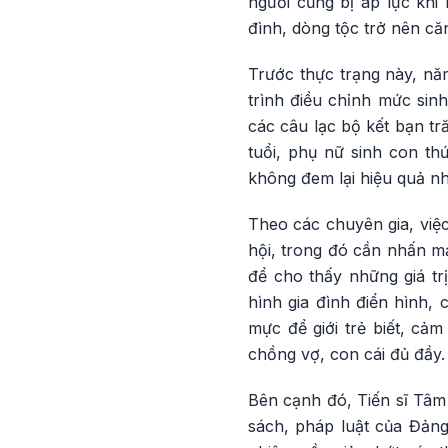
người cũng bị áp lực khi 
đình, dòng tộc trở nên că
Trước thực trạng này, n
trình điều chỉnh mức sin
các câu lạc bộ kết bạn t
tuổi, phụ nữ sinh con th
không đem lại hiệu quả n
Theo các chuyên gia, việ
hội, trong đó cần nhấn mạ
để cho thấy những giá tr
hình gia đình điển hình, 
mực để giới trẻ biết, c
chồng vợ, con cái đủ đầy.
Bên cạnh đó, Tiến sĩ Tâm
sách, pháp luật của Đảng