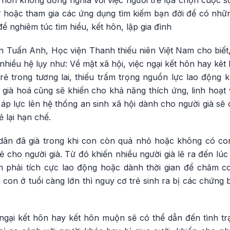
ết hôn không đồng nghĩa với việc người trẻ lựa chọn cuộc 
 hoặc tham gia các ứng dụng tìm kiếm bạn đời để có nh
để nghiêm túc tìm hiểu, kết hôn, lập gia đình
 Tuấn Anh, Học viện Thanh thiếu niên Việt Nam cho biết, 
hiều hệ lụy như: Về mặt xã hội, việc ngại kết hôn hay kê
ẻ trong tương lai, thiếu trầm trọng nguồn lực lao động k
ố già hoá cũng sẽ khiến cho khả năng thích ứng, linh hoạt
 áp lực lên hệ thống an sinh xã hội dành cho người già sẽ
 lại hạn chế.
 dân đã già trong khi con còn quá nhỏ hoặc không có co
cho người già. Từ đó khiến nhiều người già lẽ ra đến lúc
n phải tích cực lao động hoặc dành thời gian để chăm c
 con ở tuổi càng lớn thì nguy cơ trẻ sinh ra bị các chứng 
 ngại kết hôn hay kết hôn muộn sẽ có thể dẫn đến tình tr