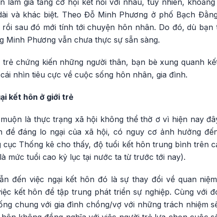
 làm gia tăng cơ hội kết nối với nhau, tuy nhiên, khoảng
dài và khác biệt. Theo Đỗ Minh Phương ở phố Bạch Đằng
 rồi sau đó mới tính tới chuyện hôn nhân. Do đó, dù bạn 
g Minh Phương vẫn chưa thực sự sẵn sàng.
 trẻ chứng kiến những người thân, bạn bè xung quanh k
cái nhìn tiêu cực về cuộc sống hôn nhân, gia đình.
i kết hôn ở giới trẻ
 muộn là thực trạng xã hội không thể thờ ơ vì hiện nay đ
n đề đáng lo ngại của xã hội, có nguy cơ ảnh hưởng đến
g cục Thống kê cho thấy, độ tuổi kết hôn trung bình trên cả
à mức tuổi cao kỷ lục tại nước ta từ trước tới nay).
 đến việc ngại kết hôn đó là sự thay đổi về quan niệm và
việc kết hôn để tập trung phát triển sự nghiệp. Cùng với đó
g chung với gia đình chồng/vợ với những trách nhiệm sẽ 