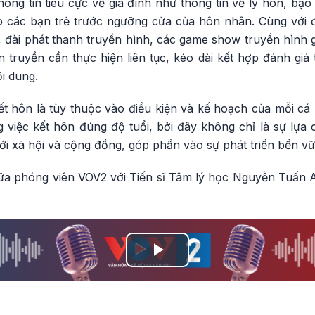
hông tin tiêu cực về gia đình như thông tin về ly hôn, bạo 
 các bạn trẻ trước ngưỡng cửa của hôn nhân. Cùng với 
đài phát thanh truyền hình, các game show truyền hình gi
n truyền cần thực hiện liên tục, kéo dài kết hợp đánh giá 
i dung.
ết hôn là tùy thuộc vào điều kiện và kế hoạch của mỗi cá 
ng việc kết hôn đúng độ tuổi, bởi đây không chỉ là sự lự
với xã hội và cộng đồng, góp phần vào sự phát triển bền v
iữa phóng viên VOV2 với Tiến sĩ Tâm lý học Nguyễn Tuấn 
Play
Video