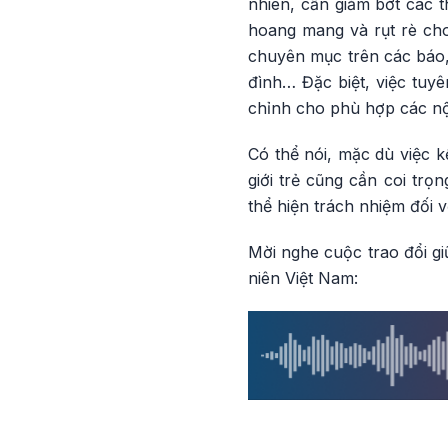
nhiên, cần giảm bớt các t
hoang mang và rụt rè cho
chuyên mục trên các báo, 
đình… Đặc biệt, việc tuyê
chỉnh cho phù hợp các nộ
Có thể nói, mặc dù việc k
giới trẻ cũng cần coi trọ
thể hiện trách nhiệm đối 
Mời nghe cuộc trao đổi g
niên Việt Nam: