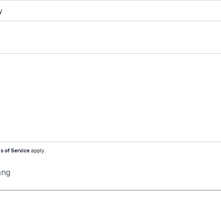
y
s of Service
apply.
ăng