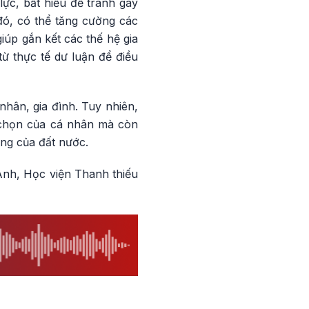
lực, bất hiếu để tránh gây
đó, có thể tăng cường các
úp gắn kết các thế hệ gia
từ thực tế dư luận để điều
nhân, gia đình. Tuy nhiên,
a chọn của cá nhân mà còn
ững của đất nước.
Anh, Học viện Thanh thiếu