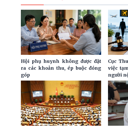
Hội phụ huynh không được đặt
Cục Thu
ra các khoản thu, ép buộc đóng
việc tạ
góp
người n