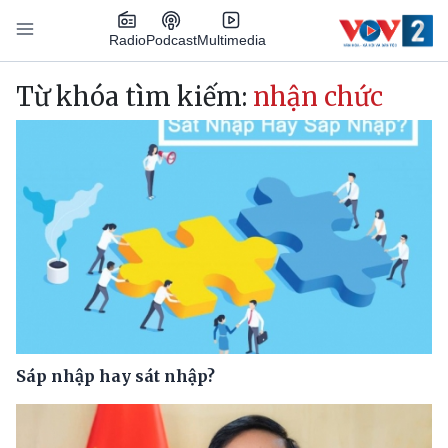
Nhảy đến nội dung
Podcast
Radio
Multimedia
Main navigation
Từ khóa tìm kiếm:
nhận chức
Sáp nhập hay sát nhập?