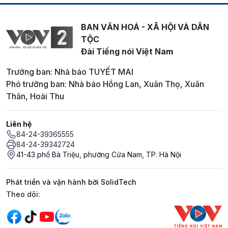
BAN VĂN HOÁ - XÃ HỘI VÀ DÂN
TỘC
Đài Tiếng nói Việt Nam
Trưởng ban: Nhà báo TUYẾT MAI
Phó trưởng ban: Nhà báo Hồng Lan, Xuân Thọ, Xuân
Thân, Hoài Thu
Liên hệ
84-24-39365555
84-24-39342724
41-43 phố Bà Triệu, phường Cửa Nam, TP. Hà Nội
Phát triển và vận hành bởi SolidTech
Mạng xã hội
Theo dõi: