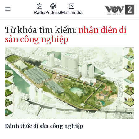
Nhảy đến nội dung
Podcast
Radio
Multimedia
Main navigation
Từ khóa tìm kiếm:
nhận diện di
sản công nghiệp
Đánh thức di sản công nghiệp