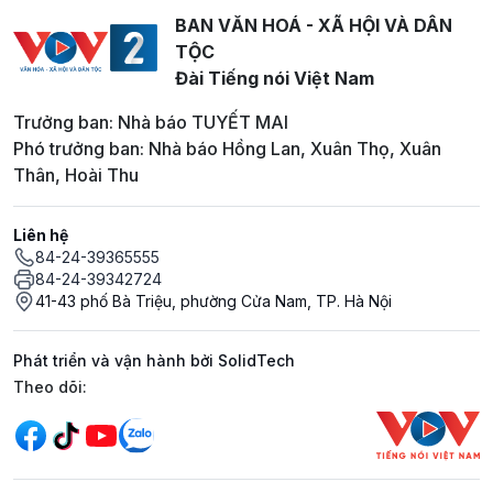
BAN VĂN HOÁ - XÃ HỘI VÀ DÂN
TỘC
Đài Tiếng nói Việt Nam
Trưởng ban: Nhà báo TUYẾT MAI
Phó trưởng ban: Nhà báo Hồng Lan, Xuân Thọ, Xuân
Thân, Hoài Thu
Liên hệ
84-24-39365555
84-24-39342724
41-43 phố Bà Triệu, phường Cửa Nam, TP. Hà Nội
Phát triển và vận hành bởi SolidTech
Mạng xã hội
Theo dõi: