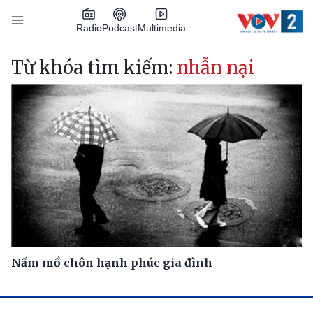
Nhảy đến nội dung
Podcast
Radio
Multimedia
Main navigation
Từ khóa tìm kiếm:
nhẫn nại
Nấm mồ chôn hạnh phúc gia đình