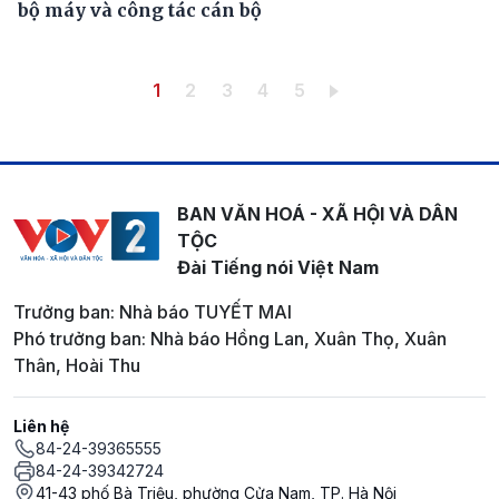
bộ máy và công tác cán bộ
Pagination
Trang hiện thời
Trang
Trang
Trang
Trang
1
2
3
4
5
BAN VĂN HOÁ - XÃ HỘI VÀ DÂN
TỘC
Đài Tiếng nói Việt Nam
Trưởng ban: Nhà báo TUYẾT MAI
Phó trưởng ban: Nhà báo Hồng Lan, Xuân Thọ, Xuân
Thân, Hoài Thu
Liên hệ
84-24-39365555
84-24-39342724
41-43 phố Bà Triệu, phường Cửa Nam, TP. Hà Nội