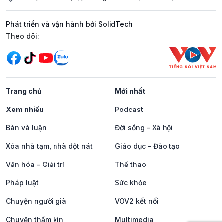
Phát triển và vận hành bởi SolidTech
Mạng xã hội
Theo dõi:
Trang chủ
Mới nhất
Xem nhiều
Podcast
Bàn và luận
Đời sống - Xã hội
Xóa nhà tạm, nhà dột nát
Giáo dục - Đào tạo
Văn hóa - Giải trí
Thể thao
Pháp luật
Sức khỏe
Chuyện người già
VOV2 kết nối
Chuyện thầm kín
Multimedia