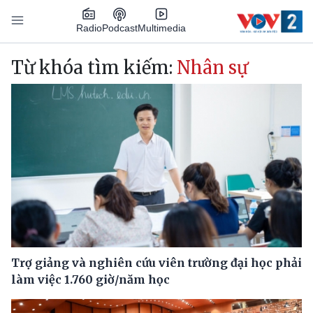
Nhảy đến nội dung
Podcast
Radio
Multimedia
Main navigation
Từ khóa tìm kiếm:
Nhân sự
Trợ giảng và nghiên cứu viên trường đại học phải
làm việc 1.760 giờ/năm học