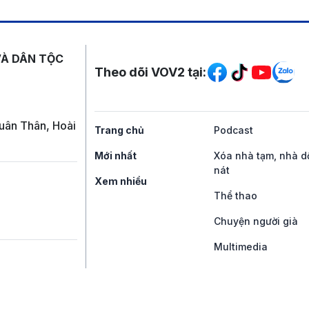
Mạng xã hội
VÀ DÂN TỘC
Theo dõi VOV2 tại:
uân Thân, Hoài
Trang chủ
Podcast
Mới nhất
Xóa nhà tạm, nhà d
nát
Xem nhiều
Thể thao
Chuyện người già
Multimedia