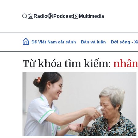
Nhảy đến nội dung
Radio
Podcast
Multimedia
Main navigation
Để Việt Nam cất cánh
Bàn và luận
Đời sống - X
Từ khóa tìm kiếm:
nhân