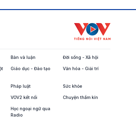
Bàn và luận
Đời sống - Xã hội
ột
Giáo dục - Đào tạo
Văn hóa - Giải trí
Pháp luật
Sức khỏe
VOV2 kết nối
Chuyện thầm kín
Học ngoại ngữ qua
Radio