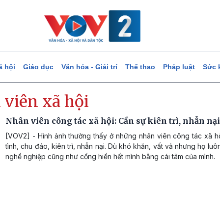
ã hội
Giáo dục
Văn hóa - Giải trí
Thể thao
Pháp luật
Sức 
 viên xã hội
Nhân viên công tác xã hội: Cần sự kiên trì, nhẫn nại
[VOV2] - Hình ảnh thường thấy ở những nhân viên công tác xã hộ
tình, chu đáo, kiên trì, nhẫn nại. Dù khó khăn, vất vả nhưng họ luô
nghề nghiệp cũng như cống hiến hết mình bằng cái tâm của mình.