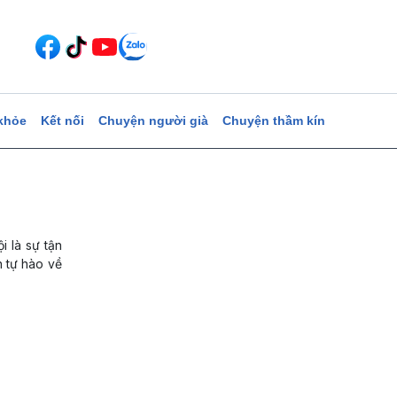
khỏe
Kết nối
Chuyện người già
Chuyện thầm kín
i là sự tận
n tự hào về