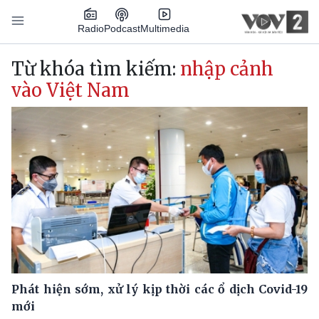
Nhảy đến nội dung
Podcast
Radio
Multimedia
Main navigation
Từ khóa tìm kiếm:
nhập cảnh
vào Việt Nam
Phát hiện sớm, xử lý kịp thời các ổ dịch Covid-19
mới