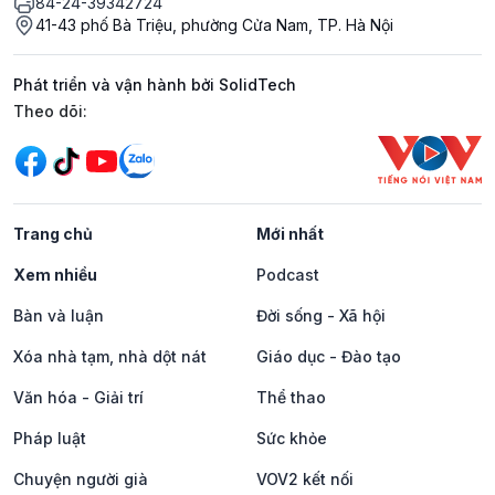
84-24-39342724
41-43 phố Bà Triệu, phường Cửa Nam, TP. Hà Nội
Phát triển và vận hành bởi SolidTech
Mạng xã hội
Theo dõi:
Trang chủ
Mới nhất
Xem nhiều
Podcast
Bàn và luận
Đời sống - Xã hội
Xóa nhà tạm, nhà dột nát
Giáo dục - Đào tạo
Văn hóa - Giải trí
Thể thao
Pháp luật
Sức khỏe
Chuyện người già
VOV2 kết nối