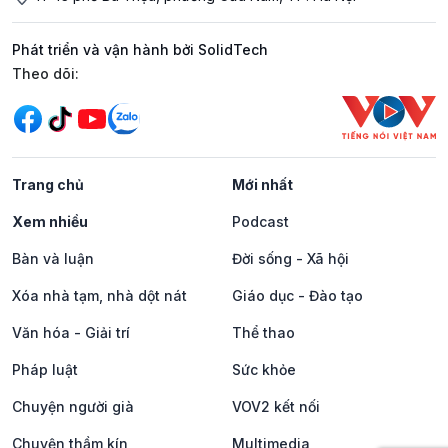
Phát triển và vận hành bởi SolidTech
Mạng xã hội
Theo dõi:
Trang chủ
Mới nhất
Xem nhiều
Podcast
Bàn và luận
Đời sống - Xã hội
Xóa nhà tạm, nhà dột nát
Giáo dục - Đào tạo
Văn hóa - Giải trí
Thể thao
Pháp luật
Sức khỏe
Chuyện người già
VOV2 kết nối
Chuyện thầm kín
Multimedia