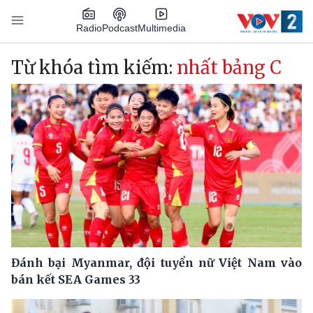
Nhảy đến nội dung
Podcast
Radio
Multimedia
Main navigation
Từ khóa tìm kiếm:
nhất bảng C
Đánh bại Myanmar, đội tuyển nữ Việt Nam vào
bán kết SEA Games 33