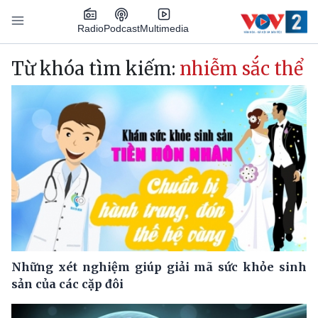
Nhảy đến nội dung
Podcast
Radio
Multimedia
Main navigation
Từ khóa tìm kiếm:
nhiễm sắc thể
Những xét nghiệm giúp giải mã sức khỏe sinh
sản của các cặp đôi