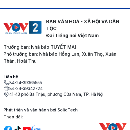
BAN VĂN HOÁ - XÃ HỘI VÀ DÂN
TỘC
Đài Tiếng nói Việt Nam
Trưởng ban: Nhà báo TUYẾT MAI
Phó trưởng ban: Nhà báo Hồng Lan, Xuân Thọ, Xuân
Thân, Hoài Thu
Liên hệ
84-24-39365555
84-24-39342724
41-43 phố Bà Triệu, phường Cửa Nam, TP. Hà Nội
Phát triển và vận hành bởi SolidTech
Mạng xã hội
Theo dõi: