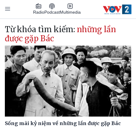
Nhảy đến nội dung
Podcast
Radio
Multimedia
Main navigation
Từ khóa tìm kiếm:
những lần
được gặp Bác
Sống mãi kỷ niệm về những lần được gặp Bác