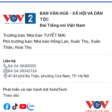
BAN VĂN HOÁ - XÃ HỘI VÀ DÂN
TỘC
Đài Tiếng nói Việt Nam
Trưởng ban: Nhà báo TUYẾT MAI
Phó trưởng ban: Nhà báo Hồng Lan, Xuân Thọ, Xuân
Thân, Hoài Thu
Liên hệ
84-24-39365555
84-24-39342724
41-43 phố Bà Triệu, phường Cửa Nam, TP. Hà Nội
Phát triển và vận hành bởi SolidTech
Mạng xã hội
Theo dõi: