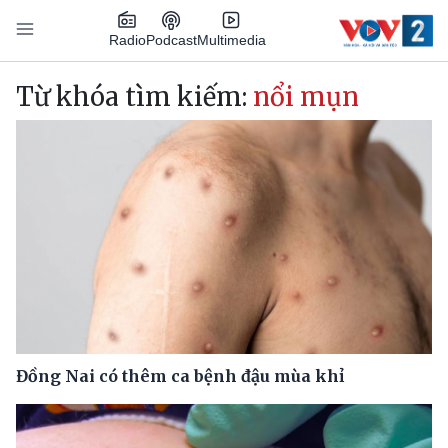
Nhảy đến nội dung
Podcast
Radio
Multimedia
Main navigation
Từ khóa tìm kiếm:
nổi mụn
Đồng Nai có thêm ca bệnh đậu mùa khỉ