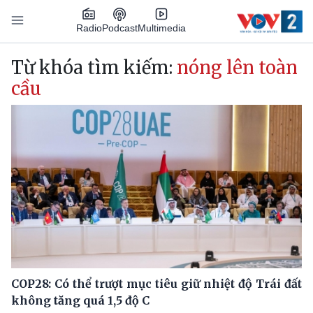
Nhảy đến nội dung
Podcast
Radio
Multimedia
Main navigation
Từ khóa tìm kiếm:
nóng lên toàn
cầu
COP28: Có thể trượt mục tiêu giữ nhiệt độ Trái đất
không tăng quá 1,5 độ C