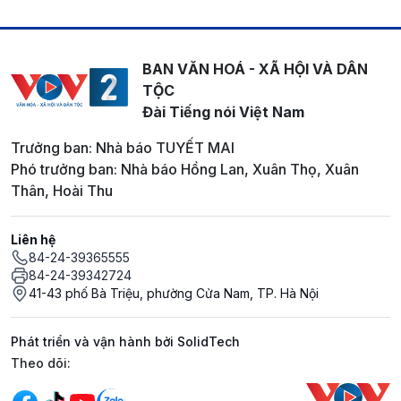
BAN VĂN HOÁ - XÃ HỘI VÀ DÂN
TỘC
Đài Tiếng nói Việt Nam
Trưởng ban: Nhà báo TUYẾT MAI
Phó trưởng ban: Nhà báo Hồng Lan, Xuân Thọ, Xuân
Thân, Hoài Thu
Liên hệ
84-24-39365555
84-24-39342724
41-43 phố Bà Triệu, phường Cửa Nam, TP. Hà Nội
Phát triển và vận hành bởi SolidTech
Mạng xã hội
Theo dõi: