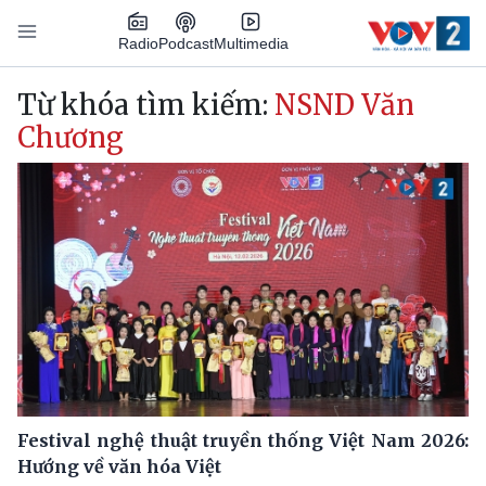
Nhảy đến nội dung
Podcast
Radio
Multimedia
Main navigation
Từ khóa tìm kiếm:
NSND Văn
Chương
Festival nghệ thuật truyền thống Việt Nam 2026:
Hướng về văn hóa Việt