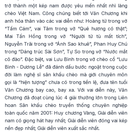
trở thành một kép nam được yêu mến nhất nhì làng
chèo Việt Nam. Công chúng biết tới Văn Chương khi
anh hóa thân vào các vai diễn như: Hoàng tử trong vở
“Tấm Cám”, vai Tâm trong vở “Quê hương có thật”;
Mai Tấn Hồng trong vở “Người tử tù mất tích”,
Nguyễn Trãi trong vở “Ánh Sao khuê”, Phan Huy Chú
trong “Dáng trúc Sài Sơn”, Tự So trong vở “Nước mắt
cô đào”. Đặc biệt, vai Lưu Bình trong vở chèo cổ “Lưu
Bình - Dương Lễ” đã đánh dấu bước ngoặt trong cuộc
đời làm nghệ sĩ sân khấu chèo mà giới chuyên môn
gọi là “hiện tượng” chưa có trong tiền lệ, đưa tên tuổi
Văn Chương bay cao, bay xa. Với vai diễn này, Văn
Chương đã đoạt cùng lúc 4 giải thưởng lớn trong Liên
hoan Sân khấu chèo truyền thống chuyên nghiệp
toàn quốc năm 2001: Huy chương Vàng, Giải diễn viên
nam có giọng hát hay nhất; Giải diễn viên đóng vai kép
nền đẹp nhất; Giải diễn viên xuất sắc nhất.