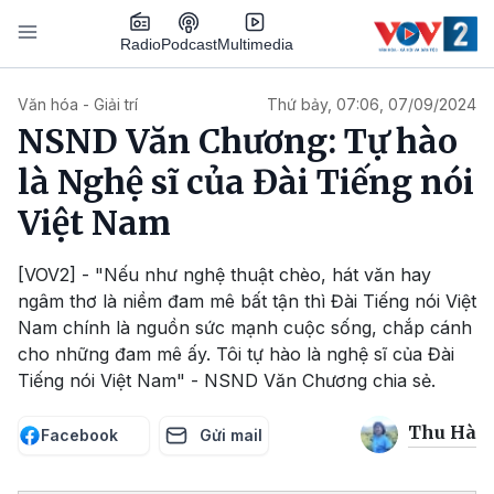
Nhảy đến nội dung
Podcast
Radio
Multimedia
Main navigation
Văn hóa - Giải trí
Thứ bảy, 07:06, 07/09/2024
NSND Văn Chương: Tự hào
là Nghệ sĩ của Đài Tiếng nói
Việt Nam
[VOV2] - "Nếu như nghệ thuật chèo, hát văn hay
ngâm thơ là niềm đam mê bất tận thì Đài Tiếng nói Việt
Nam chính là nguồn sức mạnh cuộc sống, chắp cánh
cho những đam mê ấy. Tôi tự hào là nghệ sĩ của Đài
Tiếng nói Việt Nam" - NSND Văn Chương chia sẻ.
Thu Hà
Facebook
Gửi mail