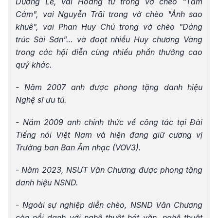
Dương Lễ, vai Hoàng tử trong vở chèo "Tấm
Cám", vai Nguyễn Trãi trong vở chèo "Ánh sao
khuê", vai Phan Huy Chú trong vở chèo "Dáng
trúc Sài Sơn"… và đoạt nhiều Huy chương Vàng
trong các hội diễn cùng nhiều phần thưởng cao
quý khác.
- Năm 2007 anh được phong tặng danh hiệu
Nghệ sĩ ưu tú.
- Năm 2009 anh chính thức về công tác tại Đài
Tiếng nói Việt
Nam và hiện đang giữ cương vị
Trưởng ban Ban Âm nhạc (VOV3).
- Năm 2023, NSƯT Văn Chương được phong tặng
danh hiệu NSND.
- Ngoài sự nghiệp diễn chèo, NSND Văn Chương
còn nổi danh với nghệ thuật hát văn, nghệ thuật