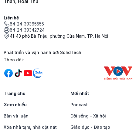
Thân, Hoài Thu
Liên hệ
84-24-39365555
84-24-39342724
41-43 phố Bà Triệu, phường Cửa Nam, TP. Hà Nội
Phát triển và vận hành bởi SolidTech
Mạng xã hội
Theo dõi:
Trang chủ
Mới nhất
Xem nhiều
Podcast
Bàn và luận
Đời sống - Xã hội
Xóa nhà tạm, nhà dột nát
Giáo dục - Đào tạo