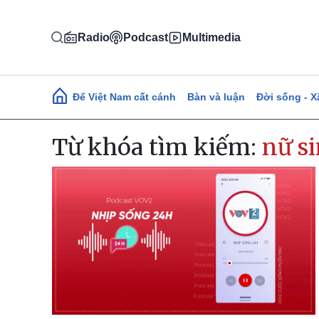
Nhảy đến nội dung
Radio
Podcast
Multimedia
Main navigation
Để Việt Nam cất cánh
Bàn và luận
Đời sống - X
Từ khóa tìm kiếm:
nữ s