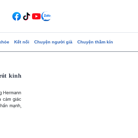
khỏe
Kết nối
Chuyện người già
Chuyện thầm kín
rút kinh
ng Hermann
à cảm giác
nhấn mạnh,