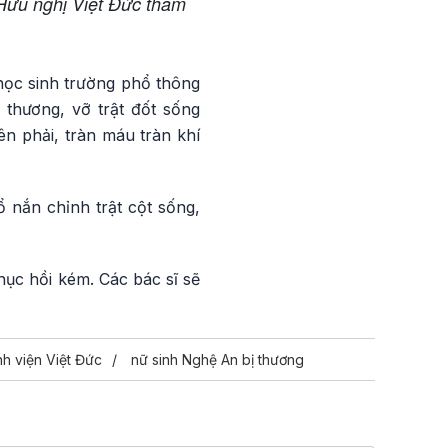
Hữu nghị Việt Đức thăm
 học sinh trường phổ thông
thương, vỡ trật đốt sống
ên phải, tràn máu tràn khí
nắn chỉnh trật cột sống,
ục hồi kém. Các bác sĩ sẽ
h viện Việt Đức
nữ sinh Nghệ An bị thương