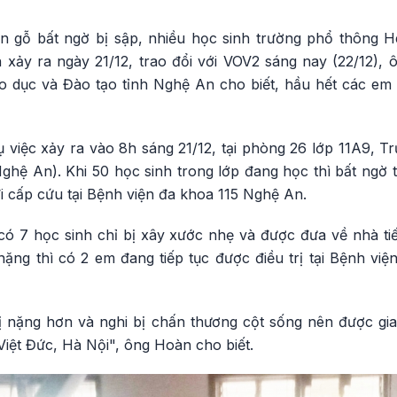
ần gỗ bất ngờ bị sập, nhiều học sinh trường phổ thông
 xảy ra ngày 21/12, trao đổi với VOV2 sáng nay (22/12)
dục và Đào tạo tỉnh Nghệ An cho biết, hầu hết các em 
ụ việc xảy ra vào 8h sáng 21/12, tại phòng 26 lớp 11A9,
ghệ An). Khi 50 học sinh trong lớp đang học thì bất ngờ 
i cấp cứu tại Bệnh viện đa khoa 115 Nghệ An.
 có 7 học sinh chỉ bị xây xước nhẹ và được đưa về nhà ti
nặng thì có 2 em đang tiếp tục được điều trị tại Bệnh vi
ị nặng hơn và nghi bị chấn thương cột sống nên được gi
n Việt Đức, Hà Nội", ông Hoàn cho biết.