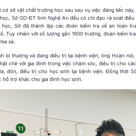
t cơ sở vật chất trường học sau sau vụ việc đáng tiếc nà
ọc, Sở GD-ĐT tỉnh Nghệ An đều có chỉ đạo rà soát điều k
học, Sở đã thành lập các đoàn kiểm tra về an toàn trư
ố. Tuy nhiên với số lượng gần 1600 trường, đoàn kiểm tra
hia sẻ.
nh bị thương và đang điều trị tại bệnh viện, ông Hoàn nó
ặt chẽ với gia đình trong việc chăm sóc, điều trị cho cá
ưa, đón, điều trị cho học sinh tại bệnh viện. Đồng thời
 hỗ trợ khác cho gia đình học sinh.