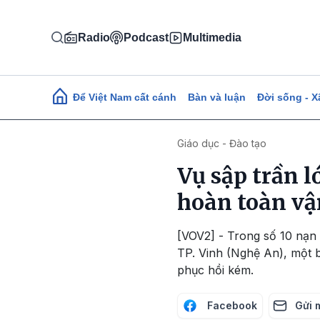
Nhảy đến nội dung
Radio
Podcast
Multimedia
Main navigation
Để Việt Nam cất cánh
Bàn và luận
Đời sống - X
Giáo dục - Đào tạo
Vụ sập trần l
hoàn toàn vậ
[VOV2] - Trong số 10 nạn
TP. Vinh (Nghệ An), một 
phục hồi kém.
Facebook
Gửi 