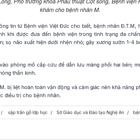
ng, Phó trưởng khoa Phẫu thuật Cột sống, Bệnh viện 
khám cho bệnh nhân M.
ông tin từ Bệnh viện Việt Đức cho biết, bệnh nhân Đ.T.M,
h khi được đưa đến bệnh viện trong tình trạng đa chấn 
àn; sọ não xuất hiện dưới nhện nhỏ; gãy xương sườn 1-4 b
ào phòng mổ cấp cứu để dẫn lưu màng phổi hai bên; mổ 
hóng thần kinh.
. bị liệt hoàn toàn vận động và cảm giác nên khả năng ph
cực điều trị cho bệnh nhân.
sập trần gỗ lớp học
Sở Giáo dục và Đào tạo Nghệ An
bện