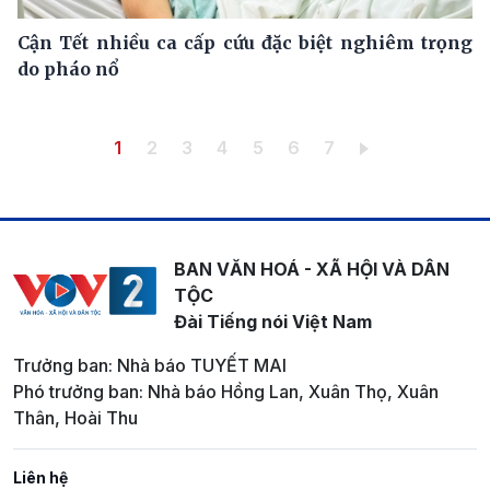
Cận Tết nhiều ca cấp cứu đặc biệt nghiêm trọng
do pháo nổ
Pagination
Trang hiện thời
Trang
Trang
Trang
Trang
Trang
Trang
1
2
3
4
5
6
7
BAN VĂN HOÁ - XÃ HỘI VÀ DÂN
TỘC
Đài Tiếng nói Việt Nam
Trưởng ban: Nhà báo TUYẾT MAI
Phó trưởng ban: Nhà báo Hồng Lan, Xuân Thọ, Xuân
Thân, Hoài Thu
Liên hệ