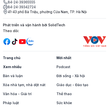
84-24-39365555
84-24-39342724
41-43 phố Bà Triệu, phường Cửa Nam, TP. Hà Nội
Phát triển và vận hành bởi SolidTech
Mạng xã hội
Theo dõi:
Trang chủ
Mới nhất
Xem nhiều
Podcast
Bàn và luận
Đời sống - Xã hội
Xóa nhà tạm, nhà dột nát
Giáo dục - Đào tạo
Văn hóa - Giải trí
Thể thao
Pháp luật
Sức khỏe