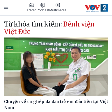
Nhảy đến nội dung
Podcast
Radio
Multimedia
Main navigation
Từ khóa tìm kiếm:
Bênh viện
Việt Đức
Chuyện về ca ghép da đầu trẻ em đầu tiên tại Việt
Nam