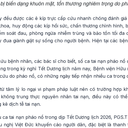
 bị biến dạng khuôn mặt, tổn thương nghiêm trọng do p
y đều được các ê kíp trực cấp cứu nhanh chóng đánh giá 
hoa, huy động các kíp hồi sức, chấn thương chỉnh hình, b
kiểm soát đau, phòng ngừa nhiễm trùng và bảo tồn tối đa 
 đua giành giật sự sống cho người bệnh. Hiện tại các bện
cứu bệnh nhân, các bác sĩ cho biết, số ca tai nạn pháo nổ
iêng trong kỳ nghỉ Tết Dương lịch năm nay, Bệnh viện Hữu 
cứu do pháo nổ, có những ngày tiếp nhận nhiều ca trong
 từ tâm lý lo ngại vi phạm pháp luật nên có trường hợp 
 không trung thực nguyên nhân tai nạn, điều này có th
 kê dịch tễ tai nạn.
ều ca tai nạn pháo nổ trong dịp Tết Dương lịch 2026, PGS
 nghị Việt Đức khuyến cáo người dân, đặc biệt là thanh 