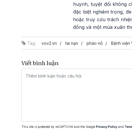
huynh, tuyệt đối không c
đặc biệt nghiêm trọng, đe
hoặc truy cứu trách nhiệ
đồng và một mùa xuân thự
Tag:
vov2.vn
tai nạn
pháo nổ
Bệnh viện 
Viết bình luận
This site is protected by reCAPTCHA and the Google
Privacy Policy
and
Term