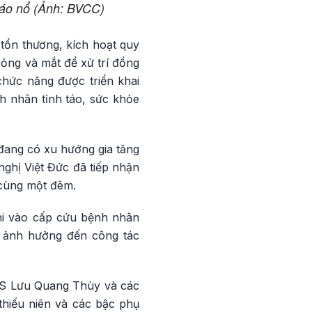
háo nổ (Ảnh: BVCC)
tổn thương, kích hoạt quy
ỏng và mắt để xử trí đồng
chức năng được triển khai
h nhân tỉnh táo, sức khỏe
 đang có xu hướng gia tăng
nghị Việt Đức đã tiếp nhận
 cùng một đêm.
khi vào cấp cứu bệnh nhân
ể ảnh hưởng đến công tác
.TS Lưu Quang Thùy và các
thiếu niên và các bậc phụ