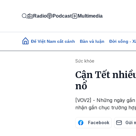
Nhảy đến nội dung
Radio
Podcast
Multimedia
Main navigation
Để Việt Nam cất cánh
Bàn và luận
Đời sống - X
Sức khỏe
Cận Tết nhiề
nổ
[VOV2] - Những ngày gần đ
nhận gần chục trường hợp
Facebook
Gửi 