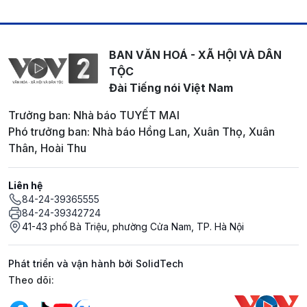
BAN VĂN HOÁ - XÃ HỘI VÀ DÂN
TỘC
Đài Tiếng nói Việt Nam
Trưởng ban: Nhà báo TUYẾT MAI
Phó trưởng ban: Nhà báo Hồng Lan, Xuân Thọ, Xuân
Thân, Hoài Thu
Liên hệ
84-24-39365555
84-24-39342724
41-43 phố Bà Triệu, phường Cửa Nam, TP. Hà Nội
Phát triển và vận hành bởi SolidTech
Mạng xã hội
Theo dõi: