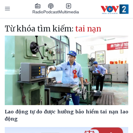
Nhảy đến nội dung
Podcast
Radio
Multimedia
Main navigation
Từ khóa tìm kiếm:
tai nạn
Lao động tự do được hưởng bảo hiểm tai nạn lao
động