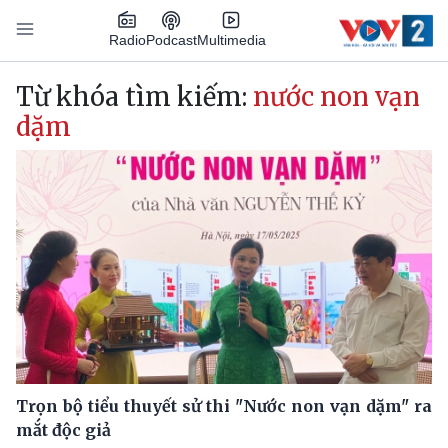
Nhảy đến nội dung
Podcast
Radio
Multimedia
Main navigation
Từ khóa tìm kiếm:
nước non vạn
dặm
Trọn bộ tiểu thuyết sử thi "Nước non vạn dặm" ra
mắt độc giả